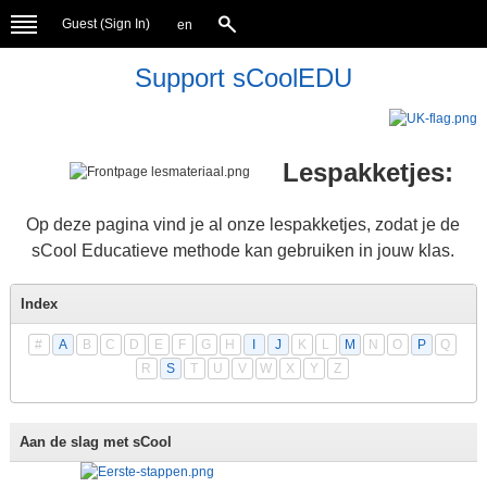
Guest (
Sign In
)
en
Support sCoolEDU
Lespakketjes:
Op deze pagina vind je al onze lespakketjes, zodat je de
sCool Educatieve methode kan gebruiken in jouw klas.
Index
#
A
B
C
D
E
F
G
H
I
J
K
L
M
N
O
P
Q
R
S
T
U
V
W
X
Y
Z
Aan de slag met sCool