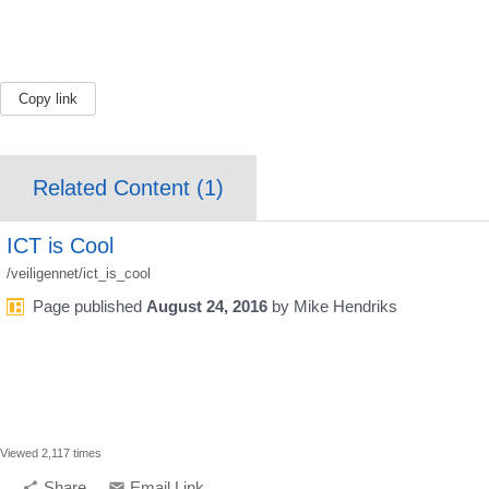
Copy link
Related Content (
1
)
ICT is Cool
/veiligennet/ict_is_cool
Page
published
August 24, 2016
by
Mike Hendriks
Viewed 2,117 times
Share
Email Link
share
email