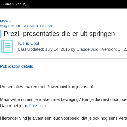
Guest (
Sign In
)
More
Veilig & Net
›
ICT is Cool
›
ICT is Cool
›
Prezi, presentaties die er uit springen
ICT is Cool
Last Updated:
July 14, 2016
by
Claude Jdid
| Version: 1
| 2
Publication details
Presentaties maken met Powerpoint kan je vast al.
Maar wil je nu eentje maken met beweging? Eentje die reist door jou
Dan moet je bij
Prezi
zijn.
Hieronder vind je alvast een leuk voorbeeld, dat je ook nog eens vert