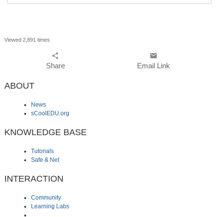
Viewed 2,891 times
share
email
Share
Email Link
ABOUT
News
sCoolEDU.org
KNOWLEDGE BASE
Tutorials
Safe & Net
INTERACTION
Community
Learning Labs