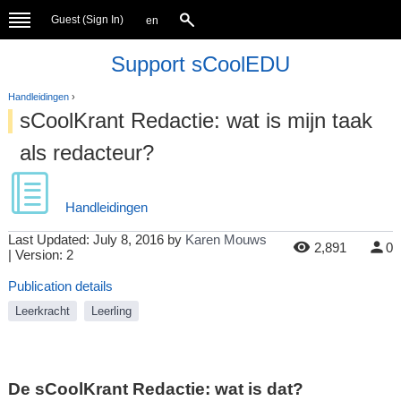
Guest (
Sign In
)
en
Support sCoolEDU
Handleidingen
›
sCoolKrant Redactie: wat is mijn taak
als redacteur?
Handleidingen
Last Updated:
July 8, 2016
by
Karen Mouws
2,891
0
| Version: 2
Publication details
Leerkracht
Leerling
De sCoolKrant Redactie: wat is dat?